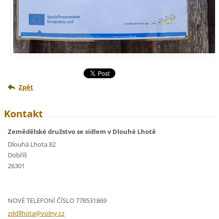
Zpět
Kontakt
Zemědělské družstvo se sídlem v Dlouhé Lhotě
Dlouhá Lhota 82
Dobříš
26301
NOVÉ TELEFONÍ ČÍSLO 778531869
zddllhot
a@volny.
cz